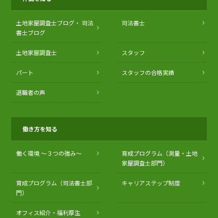
土地家屋調査士ブログ・
司法
司法書士
書士ブログ
土地家屋調査士
スタッフ
パート
スタッフの合格実績
退職者の声
働き方を知る
働く環境 〜３つの強み〜
育成プログラム（測量・土地
家屋調査士部門）
育成プログラム（司法書士部
キャリアステップ制度
門）
オフィス紹介・福利厚生