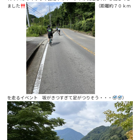
ました
（距離約７０ｋｍ
を走るイベント 坂がきつすぎて足がつりそう・・・
）