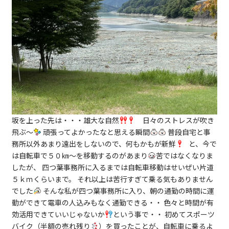
坂を上った先は・・・雄大な自然
日々のストレスが吹き
飛ぶ～
頑張ってよかったなと思える瞬間
普段自宅と事
務所以外あまり遠出をしないので、何もかもが新鮮
と、今で
は自転車で５０㎞～を移動するのがあまり
苦ではなくなりま
したが、 四つ葉事務所に入るまでは自転車移動はせいぜい片道
５ｋｍくらいまで。 それ以上は苦行すぎて乗る気もありません
でした
そんな私が四つ葉事務所に入り、朝の通勤の時間に運
動ができて電車の人込みもなく通勤できる・・ 色々と時間が有
効活用できていいじゃないか
という事で・・ 初めてスポーツ
バイク（半額の売れ残り
）を買ったことが、自転車に乗るよ