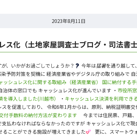
2023年8月11日
レス化（土地家屋調査士ブログ・司法書
すが
、いかがお過ごしでしょうか？
今年は
猛暑
を通り越して
予防対策を契機に 経済産業省やデジタル庁の取り組みで 自
ャッシュレス化に関する取組み（経済産業省）
国に納付する手
治体の窓口でも キャッシュレス化が進んでいます ・
市役所窓
済を導入しました(川越市）
・
キャッシュレス決済を利用できる
スを促進しており、 令和6年1月からは、原則、納税証明書交
交付手数料の納付方法が変わります
今までは住民票、戸籍、
で支払わなければならなかったのですが キャッシュレス化で現
せることができる施設が増えてきました
更に、スマートウォッチ