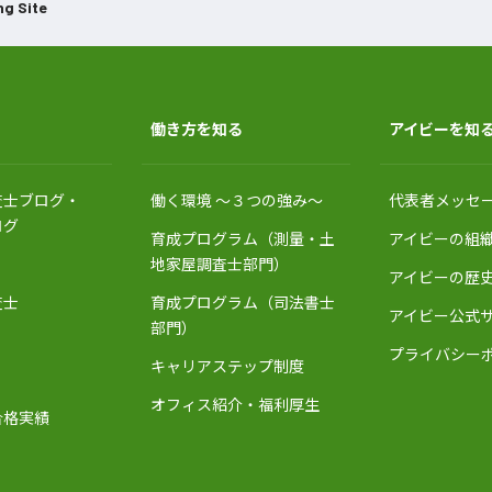
ng Site
働き方を知る
アイビーを知
査士ブログ・
働く環境 〜３つの強み〜
代表者メッセ
ログ
育成プログラム（測量・土
アイビーの組
地家屋調査士部門）
アイビーの歴
査士
育成プログラム（司法書士
アイビー公式
部門）
プライバシー
キャリアステップ制度
オフィス紹介・福利厚生
合格実績