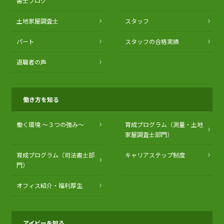
書士ブログ
土地家屋調査士
スタッフ
パート
スタッフの合格実績
退職者の声
働き方を知る
働く環境 〜３つの強み〜
育成プログラム（測量・土地
家屋調査士部門）
育成プログラム（司法書士部
キャリアステップ制度
門）
オフィス紹介・福利厚生
アイビーを知る