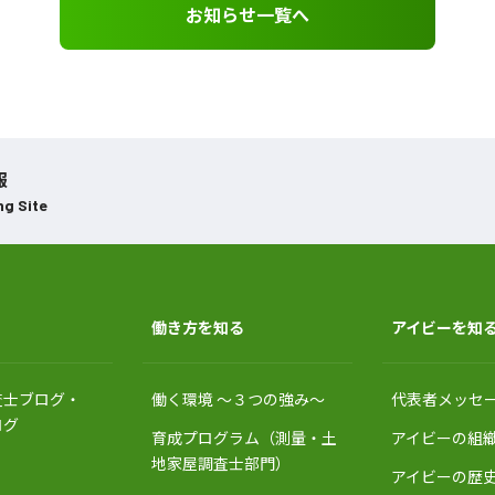
お知らせ一覧へ
報
ng Site
働き方を知る
アイビーを知
査士ブログ・
働く環境 〜３つの強み〜
代表者メッセ
ログ
育成プログラム（測量・土
アイビーの組
地家屋調査士部門）
アイビーの歴