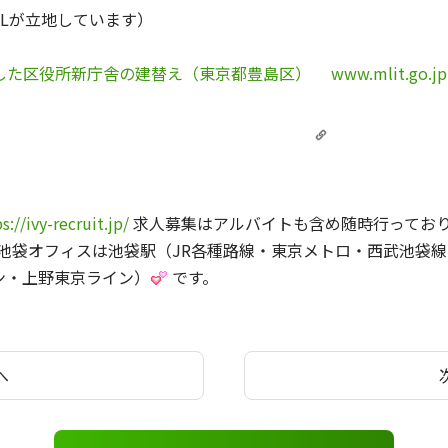
a HALLが立地しています）
用した区役所新庁舎の建替え（東京都豊島区）
www.mlit.go.jp
s://ivy-recruit.jp/
求人募集はアルバイトも含め随時行っており
 池袋オフィスは池袋駅（JR各種路線・東京メトロ・西武池袋
ン・上野東京ライン）
です。
へ