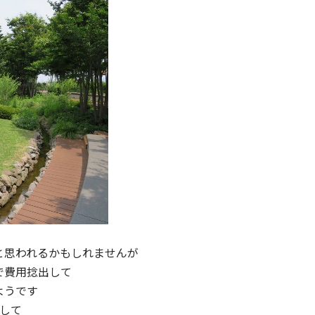
と思われるかもしれませんが
で費用捻出して
ようです
として