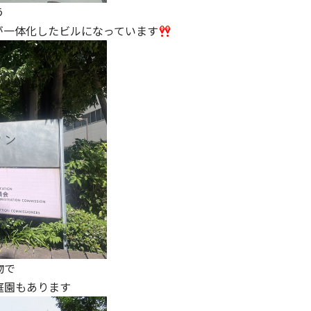
う
が一体化したビルになっています
物で
庭園もあります