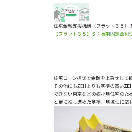
住宅金融支援機構（フラット３５）
【フラット３５】Ｓ：長期固定金利住
住宅ローン控除で金額を上乗せして
その他にもZEHよりも基準の高い
ZE
できない東京などの狭小地住宅のた
と更に推し進めた基準、地域性に応