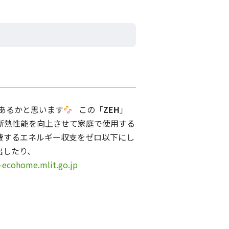
あるかと思います
この「
ZEH
」
ので 断熱性能を向上させて家庭で使用する
費するエネルギー収支をゼロ以下にし
出したり、
-ecohome.mlit.go.jp