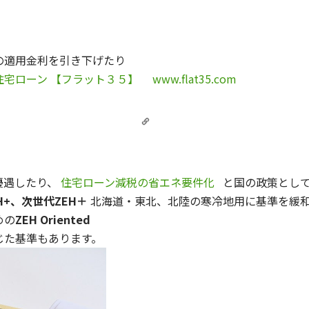
の適用金利を引き下げたり
宅ローン 【フラット３５】
www.flat35.com
優遇したり、
住宅ローン減税の省エネ要件化
と国の政策として
H+、
次世代ZEH＋
北海道・東北、北陸の寒冷地用に基準を緩
めの
ZEH Oriented
じた基準もあります。