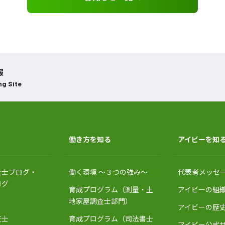
報
ng Site
働き方を知る
アイビーを知
査士ブログ・
働く環境 〜３つの強み〜
代表者メッセ
ログ
育成プログラム（測量・土
アイビーの組
地家屋調査士部門）
アイビーの歴
査士
育成プログラム（司法書士
アイビー公式