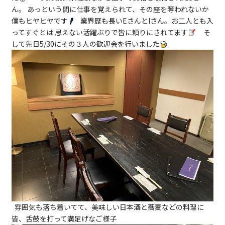
ん。 あっという間に仕事を覚えられて、その座を奪われないか
僕もヒヤヒヤです
業界歴も長いEさんとIさん。お二人とも入
ってすぐとは 思えない活躍ぶりで皆に頼りにされてます
そ
して先日5/30にその３人の歓迎会を行いました
雰囲気も落ち着いてて、美味しい日本酒と蕎麦などの料理に
皆、舌鼓を打って満足げなご様子